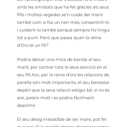
amb les amistats que ha fet gràcies als seus
fills i moltes vegades se’n cuida del marit
també com si fos un nen més, consentint-lo
i cuidant-lo també perquè sempre ho tingui
tot a punt. Però que passa quan la reina
d’Ors té un fill?
Podria deixar una mica de banda al seu
marit, per centrar tota la seva atenció en el
seu fill.Així, per la reina d’ors les relacions de
parella són molt importants, el seu benestar
depèn que la seva relació estigui bé, si no és
així, pateix molt i es podria fàcilment
deprimir.
El seu desig irresistible de ser mare, pot fer
que esculli la parella massa de pressa sense