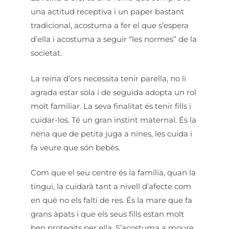
una actitud receptiva i un paper bastant
tradicional, acostuma a fer el que s’espera
d’ella i acostuma a seguir “les normes” de la
societat.
La reina d’ors necessita tenir parella, no li
agrada estar sola i de seguida adopta un rol
molt familiar. La seva finalitat és tenir fills i
cuidar-los. Té un gran instint maternal. És la
nena que de petita juga a nines, les cuida i
fa veure que són bebès.
Com que el seu centre és la família, quan la
tingui, la cuidarà tant a nivell d’afecte com
en què no els falti de res. És la mare que fa
grans àpats i que els seus fills estan molt
ben protegits per ella. S’acostuma a moure