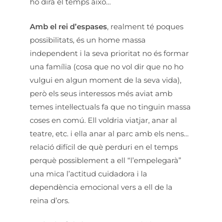
ho dirà el temps això…
Amb el rei d’espases
, realment té poques
possibilitats, és un home massa
independent i la seva prioritat no és formar
una família (cosa que no vol dir que no ho
vulgui en algun moment de la seva vida),
però els seus interessos més aviat amb
temes intel·lectuals fa que no tinguin massa
coses en comú. Ell voldria viatjar, anar al
teatre, etc. i ella anar al parc amb els nens…
relació difícil de què perduri en el temps
perquè possiblement a ell “l’empelegarà”
una mica l’actitud cuidadora i la
dependència emocional vers a ell de la
reina d’ors.