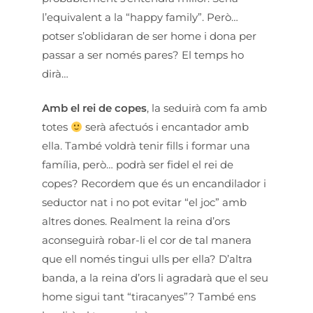
l’equivalent a la “happy family”. Però…
potser s’oblidaran de ser home i dona per
passar a ser només pares? El temps ho
dirà…
Amb el rei de copes
, la seduirà com fa amb
totes
serà afectuós i encantador amb
ella. També voldrà tenir fills i formar una
família, però… podrà ser fidel el rei de
copes? Recordem que és un encandilador i
seductor nat i no pot evitar “el joc” amb
altres dones. Realment la reina d’ors
aconseguirà robar-li el cor de tal manera
que ell només tingui ulls per ella? D’altra
banda, a la reina d’ors li agradarà que el seu
home sigui tant “tiracanyes”? També ens