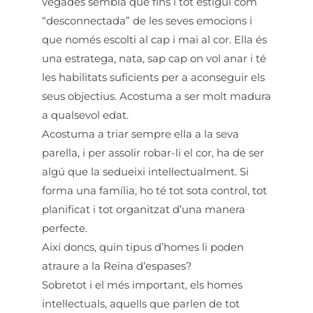
vegades sembla que fins i tot estigui com
“desconnectada” de les seves emocions i
que només escolti al cap i mai al cor. Ella és
una estratega, nata, sap cap on vol anar i té
les habilitats suficients per a aconseguir els
seus objectius. Acostuma a ser molt madura
a qualsevol edat.
Acostuma a triar sempre ella a la seva
parella, i per assolir robar-li el cor, ha de ser
algú que la sedueixi intel·lectualment. Si
forma una família, ho té tot sota control, tot
planificat i tot organitzat d’una manera
perfecte.
Així doncs, quin tipus d’homes li poden
atraure a la Reina d’espases?
Sobretot i el més important, els homes
intel·lectuals, aquells que parlen de tot