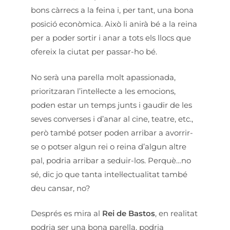
bons càrrecs a la feina i, per tant, una bona
posició econòmica. Això li anirà bé a la reina
per a poder sortir i anar a tots els llocs que
ofereix la ciutat per passar-ho bé.
No serà una parella molt apassionada,
prioritzaran l’intel·lecte a les emocions,
poden estar un temps junts i gaudir de les
seves converses i d’anar al cine, teatre, etc.,
però també potser poden arribar a avorrir-
se o potser algun rei o reina d’algun altre
pal, podria arribar a seduir-los. Perquè…no
sé, dic jo que tanta intel·lectualitat també
deu cansar, no?
Després es mira al
Rei de Bastos
, en realitat
podria ser una bona parella, podria