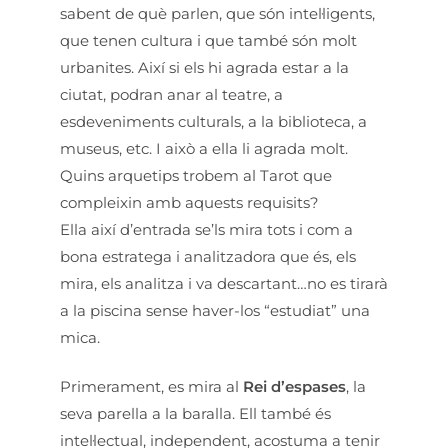
sabent de què parlen, que són intel·ligents,
que tenen cultura i que també són molt
urbanites. Així si els hi agrada estar a la
ciutat, podran anar al teatre, a
esdeveniments culturals, a la biblioteca, a
museus, etc. I això a ella li agrada molt.
Quins arquetips trobem al Tarot que
compleixin amb aquests requisits?
Ella així d’entrada se’ls mira tots i com a
bona estratega i analitzadora que és, els
mira, els analitza i va descartant…no es tirarà
a la piscina sense haver-los “estudiat” una
mica.
Primerament, es mira al
Rei d’espases
, la
seva parella a la baralla. Ell també és
intel·lectual, independent, acostuma a tenir