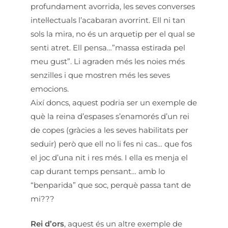
profundament avorrida, les seves converses
intel·lectuals l’acabaran avorrint. Ell ni tan
sols la mira, no és un arquetip per el qual se
senti atret. Ell pensa…”massa estirada pel
meu gust”. Li agraden més les noies més
senzilles i que mostren més les seves
emocions.
Així doncs, aquest podria ser un exemple de
què la reina d’espases s’enamorés d’un rei
de copes (gràcies a les seves habilitats per
seduir) però que ell no li fes ni cas… que fos
el joc d’una nit i res més. I ella es menja el
cap durant temps pensant… amb lo
“benparida” que soc, perquè passa tant de
mi???
Rei d’ors
, aquest és un altre exemple de