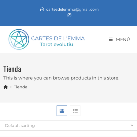
Vés
cartesdelemma@gmail.com
al
contingut
MENÚ
Tienda
This is where you can browse products in this store.
>
Tienda
Default sorting