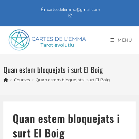
Vés
cartesdelemma@gmail.com
al
contingut
MENÚ
Quan estem bloquejats i surt El Boig
>
Courses
>
Quan estem bloquejats i surt El Boig
Quan estem bloquejats i
surt El Boig