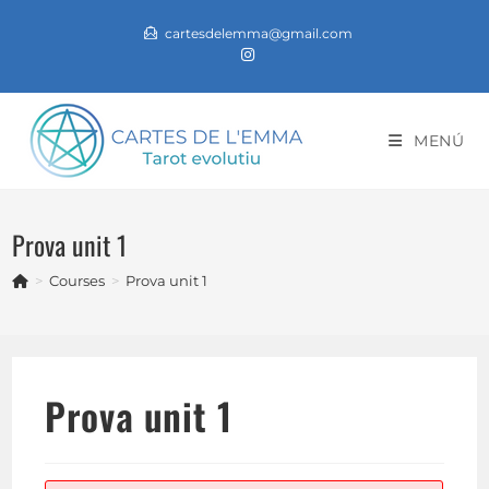
Vés
cartesdelemma@gmail.com
al
contingut
MENÚ
Prova unit 1
>
Courses
>
Prova unit 1
Prova unit 1